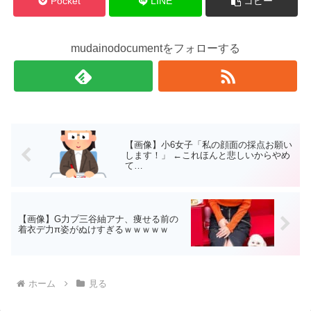
Pocket
LINE
コピー
mudainodocumentをフォローする
【画像】小6女子「私の顔面の採点お願い
します！」 ←これほんと悲しいからやめ
て…
【画像】G力プ三谷紬アナ、痩せる前の
着衣デ力π姿がぬけすぎるｗｗｗｗｗ
ホーム
見る