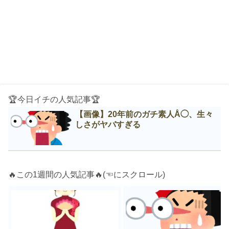
🏆今日イチの人気記事🏆
【画像】20年前のガチ素人Å◯、生々
しさがヤバすぎる
🔥この1週間の人気記事🔥(☜にスクロール)