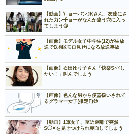
【動画】氵ョ一パンJKさん、友達にさ
れた力ン千ョ一がなんか違う穴に入っ
てしまう😍
【画像】モデル女子中学生(12)が生放
送でB地区モロ見せになる放送事故
【画像】石田ゆり子さん「快楽S○☓し
たい！」叫んでしまう
【画像】色んな男から便器扱いされて
るグラマー女子(推定F)😍
【動画】1軍女子、至近距離で突然
S◯✕を見せつけられ赤面してしまう