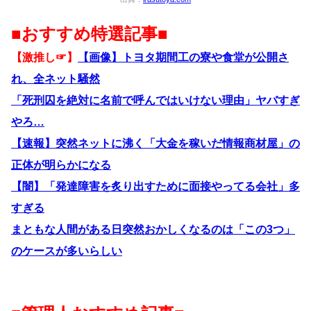
■おすすめ特選記事■
【激推し☞】
【画像】トヨタ期間工の寮や食堂が公開さ
れ、全ネット騒然
「死刑囚を絶対に名前で呼んではいけない理由」ヤバすぎ
やろ…
【速報】突然ネットに沸く「大金を稼いだ情報商材屋」の
正体が明らかになる
【闇】「発達障害を炙り出すために面接やってる会社」多
すぎる
まともな人間がある日突然おかしくなるのは「この3つ」
のケースが多いらしい