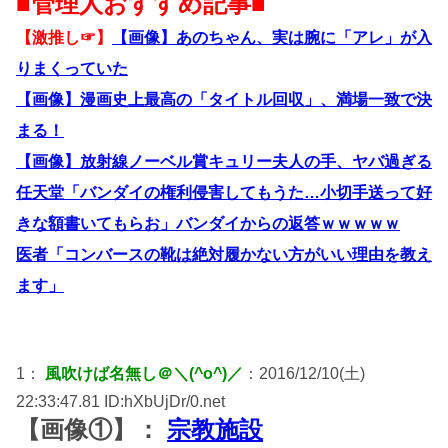
■管理人おすすめ記事■
【激推し☞】
【画像】あのちゃん、実は腕に「アレ」が入
りまくっていた
【画像】漫画史上最高の「タイトル回収」、満場一致で決
まる！
【画像】放射線ノーベル賞キュリー夫人の手、ヤバ過ぎる
任天堂「バンダイの権利侵害してもうた…小切手送って好
きな額書いてもらお」バンダイからの返答ｗｗｗｗｗ
医者「コンバースの靴は絶対履かない方がいい理由を教え
ます」
1：
風吹けば名無し＠＼(^o^)／
：2016/12/10(土)
22:33:47.81 ID:hXbUjDr/0.net
【画像①】：
宗教施設