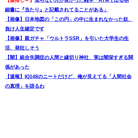
【激推し☞】
知らない方が良かった雑学「ATMで出る明
細書に『当たり』と記載されてることがある」
【画像】日本地図の「この円」の中に生まれなかった奴、
負け人生確定です
【画像】親ガチャ「ウルトラSSR」を引いた大学生の生
活、発狂しそう
【闇】統合失調症の人間と縁切り神社、実は闇深すぎる関
係があった
【速報】IQ148のニートだけど、俺が見えてる「人間社会
の真理」を語るわ