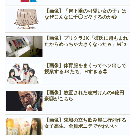
【画像】「胃下垂の可愛い女の子」は
なぜこんなに千◯ピ𠂊するのか😍
【画像】プリクラJK「彼氏に超もまれ
たからめっちゃ大きくなったｗ」ﾑｷﾞｭ
【画像】体育服をまくってヘソ出しで
授業するJKたち、Нすぎる😍
【画像】放置された志村けんの4億円
豪邸がこちら…
【画像】茨城の立ち飲み屋に行列作る
女子高生、全員ポニテでかわいい