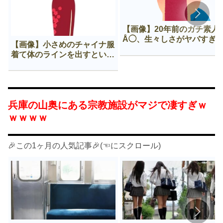
【画像】20年前のガチ素人
Å◯、生々しさがヤバすぎ
【画像】小さめのチャイナ服
着て体のラインを出すという
Нすぎる文化ｗｗｗｗｗ
兵庫の山奥にある宗教施設がマジで凄すぎｗ
ｗｗｗｗ
🎉この1ヶ月の人気記事🎉(☜にスクロール)