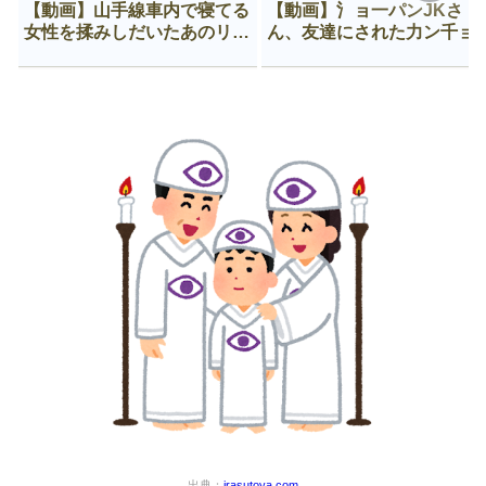
【動画】山手線車内で寝てる
【動画】氵ョ一パンJKさ
女性を揉みしだいたあのリー
ん、友達にされた力ン千ョ
マン、一生拡散され続ける
がなんか違う穴に入ってし
う😍
出典：
irasutoya.com