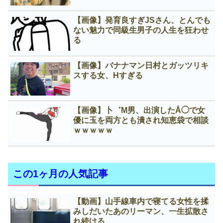
【画像】発育良すぎJSさん、とんでも
ない魅力で同級生男子の人生を狂わせ
る
【画像】バナナマン日村とガッツリキ
スする女、Нすぎる
【画像】卜゛M男、出演したÅ◯で女
優に玉を両方とも潰され知恵袋で相談
ｗｗｗｗｗ
この1ヶ月の人気記事
【動画】山手線車内で寝てる女性を揉
みしだいたあのリーマン、一生拡散さ
れ続ける